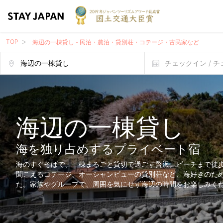
TOP
海辺の一棟貸し - 民泊・農泊・貸別荘・コテージ・古民家など
チェックイン / 
海辺の一棟貸し
海を独り占めするプライベート宿
海のすぐそばで、一棟まるごと貸切で過ごす贅沢。ビーチまで徒
聞こえるコテージ、オーシャンビューの貸別荘など、海好きのた
た。家族やグループで、周囲を気にせず海辺の時間をお楽しみく