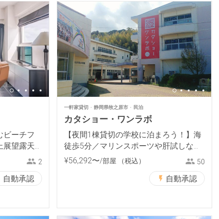
一軒家貸切
静岡県牧之原市
民泊
カタショー・ワンラボ
むビーチフ
【夜間1棟貸切の学校に泊まろう！】海
上展望露天
徒歩5分／マリンスポーツや肝試しなど
豊富なアクティビティ
¥
56
,
292
〜
/部屋
（税込）
2
50
自動承認
自動承認