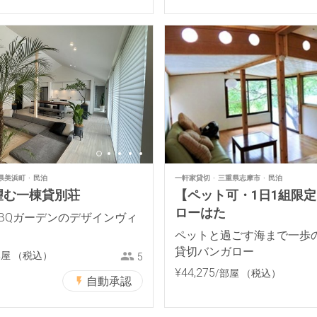
県美浜町
民泊
一軒家貸切
三重県志摩市
民泊
望む一棟貸別荘
【ペット可・1日1組限
ローはた
BBQガーデンのデザインヴィ
ペットと過ごす海まで一歩
貸切バンガロー
部屋
（税込）
5
¥
44
,
275
/部屋
（税込）
自動承認