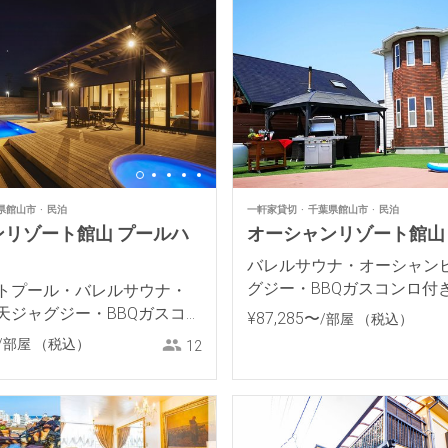
県館山市
民泊
一軒家貸切
千葉県館山市
民泊
ンリゾート館山 プールハ
オーシャンリゾート館山 
バレルサウナ・オーシャン
グジー・BBQガスコンロ付
トプール・バレルサウナ・
トヴィラ
天ジャグジー・BBQガスコン
¥
87
,
285
〜
/部屋
（税込）
イベートヴィラ
/部屋
（税込）
12