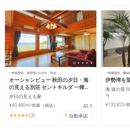
一軒家貸切
秋田県にかほ市
民泊
一軒家貸切
愛知
オーシャンビュー 秋田の夕日・海
伊勢湾を
の見える別荘 セントキルダ 一棟貸
海 波の音 
し 宿泊 にかほ市 象潟 ねむの丘
ラ
夕日の見える家
¥
132
,
825
¥
40
,
480
〜
/
/部屋
（税込）
8
3
自動承認