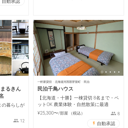
自動承認
一軒家貸切
北海道河西郡芽室町
民泊
 まるきん
民泊千鳥ハウス
名
【北海道・十勝】一棟貸切 8名まで・ペ
ットOK 農業体験・自然散策に最適
ままの暮らしが
¥
25
,
300
〜
/部屋
（税込）
8
12
自動承認