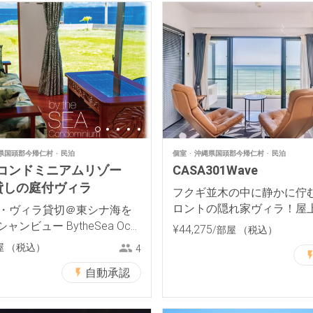
県国頭郡今帰仁村
民泊
個室
沖縄県国頭郡今帰仁村
民泊
Seaコンドミニアムリゾー
CASA301Wave
貸しの庭付ヴィラ
フクギ並木の中に静かに佇
ロントの隠れ家ヴィラ！屋
定・ヴィラ貸切＠東シナ海を
風呂完備！
ンビュー BytheSea Oce
¥
44
,
275
/部屋
（税込）
屋
（税込）
4
自動承認