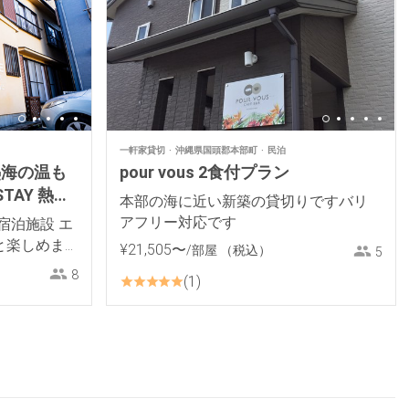
一軒家貸切
沖縄県国頭郡本部町
民泊
熱海の温も
pour vous 2食付プラン
TAY 熱
本部の海に近い新築の貸切りですバリ
アフリー対応です
宿泊施設 エ
と楽しめま
¥
21
,
505
〜
/部屋
（税込）
5
8
1