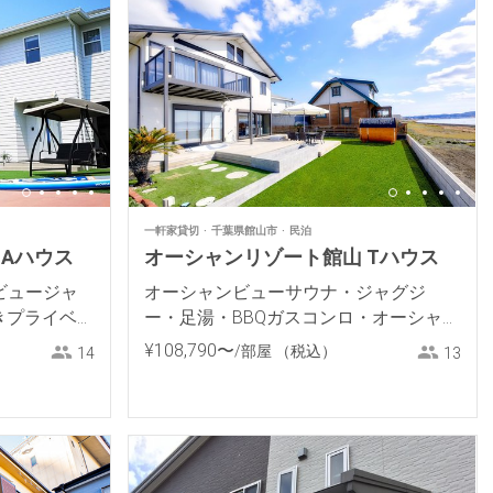
一軒家貸切
千葉県館山市
民泊
Aハウス
オーシャンリゾート館山 Tハウス
ビュージャ
オーシャンビューサウナ・ジャグジ
きプライベー
ー・足湯・BBQガスコンロ・オーシャン
フロントプライベートヴィラ
¥
108
,
790
〜
/部屋
（税込）
14
13