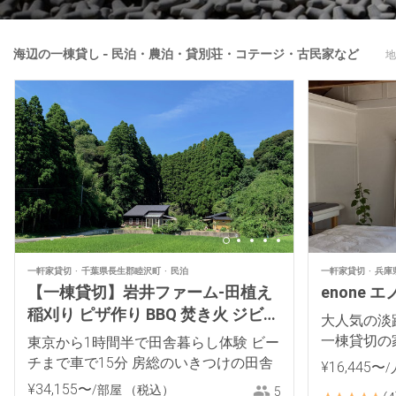
海辺の一棟貸し - 民泊・農泊・貸別荘・コテージ・古民家など
地
一軒家貸切
千葉県長生郡睦沢町
民泊
一軒家貸切
兵庫
【一棟貸切】岩井ファーム-田植え
enone エ
稲刈り ピザ作り BBQ 焚き火 ジビエ
大人気の淡
料理 薪ストーブ 餅つき里山体験
一棟貸切の
東京から1時間半で田舎暮らし体験 ビー
過ごしくだ
チまで車で15分 房総のいきつけの田舎
¥
16
,
445
〜
/
¥
34
,
155
〜
/部屋
（税込）
5