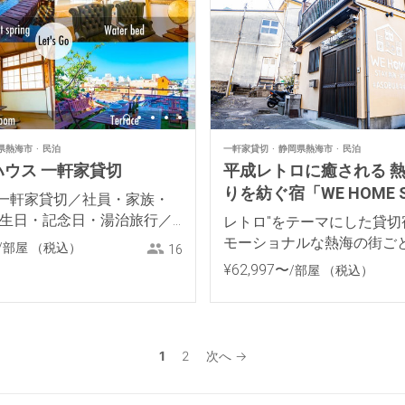
県熱海市
民泊
一軒家貸切
静岡県熱海市
民泊
ウス 一軒家貸切
平成レトロに癒される 
りを紡ぐ宿「WE HOME S
一軒家貸切／社員・家族・
海・来宮」
誕生日・記念日・湯治旅行／
レトロ"をテーマにした貸切
呂／海山買物・駅5分
モーショナルな熱海の街ご
/部屋
（税込）
16
す！
¥
62
,
997
〜
/部屋
（税込）
1
2
次へ →