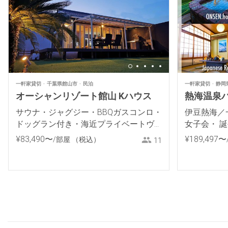
一軒家貸切
千葉県館山市
民泊
一軒家貸切
静岡
オーシャンリゾート館山 Kハウス
熱海温泉ハ
サウナ・ジャグジー・BBQガスコンロ・
伊豆熱海／
ドッグラン付き・海近プライベートヴ
女子会・ 
ィラ
温泉露天風
¥
83
,
490
〜
¥
189
,
497
〜
/部屋
（税込）
11