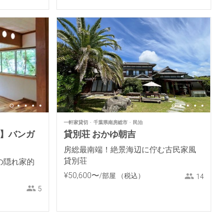
一軒家貸切
千葉県南房総市
民泊
定】バンガ
貸別荘 おかゆ朝吉
房総最南端！絶景海辺に佇む古民家風
貸別荘
の隠れ家的
¥
50
,
600
〜
/部屋
（税込）
14
5