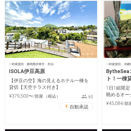
一軒家貸切
静岡県伊東市
民泊
一軒家貸切
沖縄
ISOLA伊豆高原
Bythe
ト！一棟
【伊豆の空】海の見えるホテル一棟を
貸切【天空テラス付き】
1日1組限
眺めるオーシャ
¥
379
,
500
〜
/部屋
（税込）
60
anHouse
¥
45
,
084
/部
自動承認