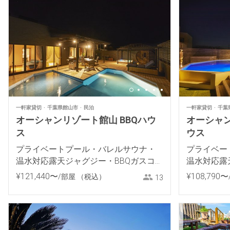
一軒家貸切
千葉県館山市
民泊
一軒家貸切
千葉
オーシャンリゾート館山 BBQハウ
オーシャ
ス
ウス
プライベートプール・バレルサウナ・
プライベー
温水対応露天ジャグジー・BBQガスコン
温水対応露
ロ付きプライベートヴィラ
ロ付きプラ
¥
121
,
440
〜
¥
108
,
790
〜
/部屋
（税込）
13