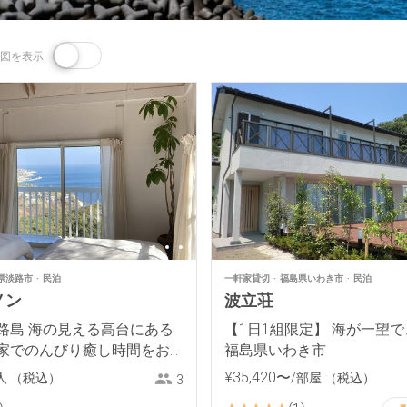
図を表示
県淡路市
民泊
一軒家貸切
福島県いわき市
民泊
ノン
波立荘
路島 海の見える高台にある
【1日1組限定】 海が一望
家でのんびり癒し時間をお
福島県いわき市
さい
¥
35
,
420
〜
人
（税込）
/部屋
（税込）
3