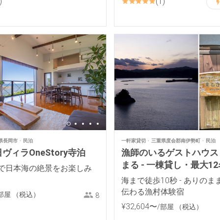
1
県長岡市
民泊
一軒家貸切
三重県度会郡南伊勢町
民泊
ヴィラOneStory寺泊
漁師のいるゲストハウス
まる - 一棟貸し・最大12
で日本海の絶景をお楽しみ
海まで徒歩10秒 - ありの
伝わる漁村体験宿
部屋
（税込）
8
¥
32
,
604
〜
/部屋
（税込）