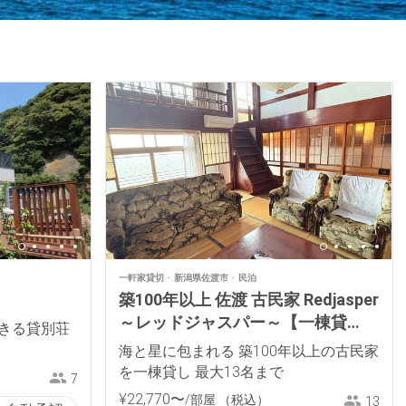
一軒家貸切
新潟県佐渡市
民泊
築100年以上 佐渡 古民家 Redjasper
～レッドジャスパー～【一棟貸
できる貸別荘
し】
海と星に包まれる 築100年以上の古民家
を一棟貸し 最大13名まで
7
¥
22
,
770
〜
/部屋
（税込）
13