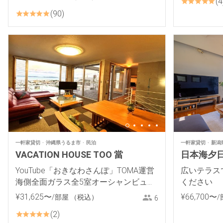
4
90
一軒家貸切
沖縄県うるま市
民泊
一軒家貸切
新潟
VACATION HOUSE TOO 當
日本海夕日
YouTube「おきなわさんぽ」TOMA運営
広いテラス
海側全面ガラス全5室オーシャンビュー
ください
の一日一組限定一棟貸し
¥
31
,
625
〜
¥
66
,
700
〜
/部屋
（税込）
/
6
2