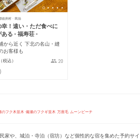
郡佐井村
民泊
の幸！遠い・ただ食べに
る - 福寿荘 -
浦から近く 下北の名山・縫
のお客様も
（税込）
20
瀬のフク木並木
備瀬のフクギ並木
万座毛
ムーンビーチ
ジ・古民家や、城泊・寺泊（宿坊）など個性的な宿を集めた予約