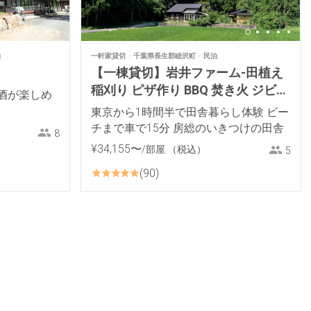
泊
一軒家貸切
千葉県長生郡睦沢町
民泊
【一棟貸切】岩井ファーム-田植え
稲刈り ピザ作り BBQ 焚き火 ジビエ
酒が楽しめ
料理 薪ストーブ 餅つき里山体験
東京から1時間半で田舎暮らし体験 ビー
チまで車で15分 房総のいきつけの田舎
8
¥
34
,
155
〜
/部屋
（税込）
5
90