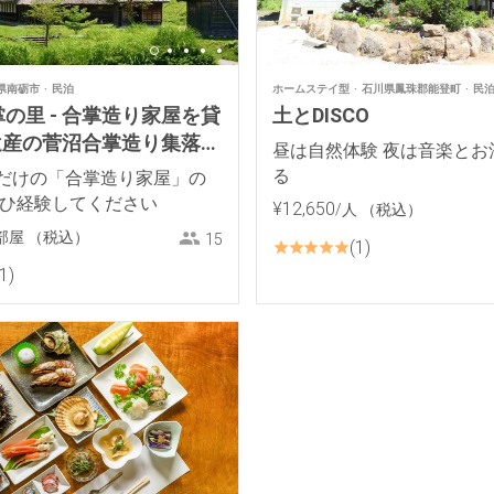
県南砺市
民泊
ホームステイ型
石川県鳳珠郡能登町
民
の里 - 合掌造り家屋を貸
土とDISCO
界遺産の菅沼合掌造り集落よ
昼は自然体験 夜は音楽とお
！
る
だけの「合掌造り家屋」の
ぜひ経験してください
¥
12
,
650
/人
（税込）
部屋
（税込）
15
1
1