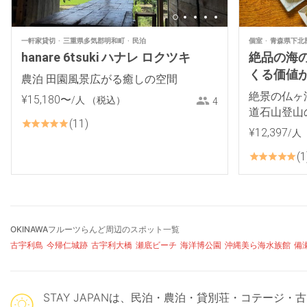
一軒家貸切
三重県多気郡明和町
民泊
個室
青森県下北
hanare 6tsuki ハナレ ロクツキ
絶品の海
くる価値があ
農泊 田園風景広がる癒しの空間
絶景の仏ヶ
¥
15
,
180
〜
/人
（税込）
4
道石山登山
11
¥
12
,
397
/人
1
OKINAWAフルーツらんど周辺のスポット一覧
古宇利島
今帰仁城跡
古宇利大橋
瀬底ビーチ
海洋博公園
沖縄美ら海水族館
備
STAY JAPANは、民泊・農泊・貸別荘・コテー