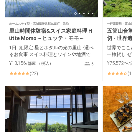
ホームステイ型
宮城県伊具郡丸森町
民泊
一軒家貸切
富山
里山時間体験宿&スイス家庭料理 H
五箇山合掌
ütte Momo～ヒュッテ・モモ～
切 - 世
り徒歩5分
1日1組限定 星とホタルの光の里山 -選べ
世界でここ
るお食事 スイス料理とワインや地酒で
一棟貸し 
おもてなし-
¥
13
,
156
¥
75
,
572
〜
/部屋
（税込）
/
6
22
1