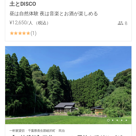
土とDISCO
昼は自然体験 夜は音楽とお酒が楽しめる
¥
12
,
650
/人
（税込）
8
1
一軒家貸切
千葉県長生郡睦沢町
民泊