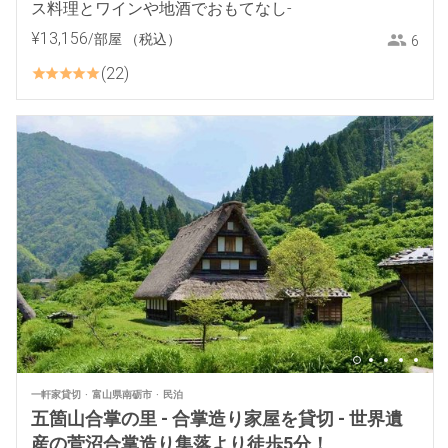
ス料理とワインや地酒でおもてなし-
¥
13
,
156
/部屋
（税込）
6
22
一軒家貸切
富山県南砺市
民泊
五箇山合掌の里 - 合掌造り家屋を貸切 - 世界遺
産の菅沼合掌造り集落より徒歩5分！