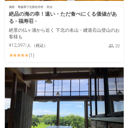
個室
青森県下北郡佐井村
民泊
絶品の海の幸！遠い・ただ食べにくる価値があ
る - 福寿荘 -
絶景の仏ヶ浦から近く 下北の名山・縫道石山登山のお
客様も
¥
12
,
397
/人
（税込）
20
1