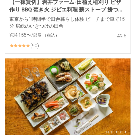
【一棟貸切】岩井ファーム-田植え稲刈り ピザ
作り BBQ 焚き火 ジビエ料理 薪ストーブ 餅つき
里山体験
東京から1時間半で田舎暮らし体験 ビーチまで車で15
分 房総のいきつけの田舎
¥
34
,
155
〜
/部屋
（税込）
5
90