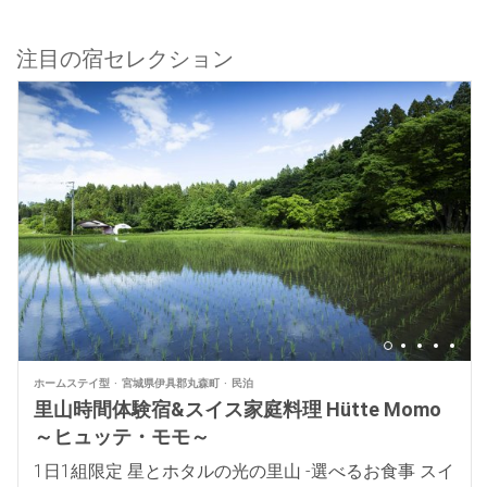
注目の宿セレクション
ホームステイ型
宮城県伊具郡丸森町
民泊
里山時間体験宿&スイス家庭料理 Hütte Momo
～ヒュッテ・モモ～
1日1組限定 星とホタルの光の里山 -選べるお食事 スイ