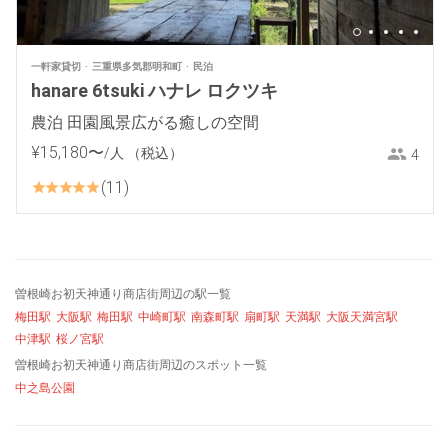
一軒家貸切
三重県多気郡明和町
民泊
hanare 6tsuki ハナレ ロクツキ
農泊 田園風景広がる癒しの空間
¥
15
,
180
〜
/人
（税込）
4
11
曽根崎お初天神通り商店街周辺の駅一覧
梅田駅
大阪駅
梅田駅
中崎町駅
南森町駅
扇町駅
天満駅
大阪天満宮駅
中津駅
桜ノ宮駅
曽根崎お初天神通り商店街周辺のスポット一覧
中之島公園