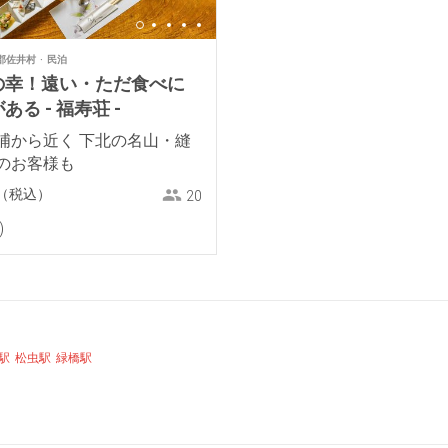
郡佐井村
民泊
の幸！遠い・ただ食べに
る - 福寿荘 -
浦から近く 下北の名山・縫
のお客様も
（税込）
20
駅
松虫駅
緑橋駅