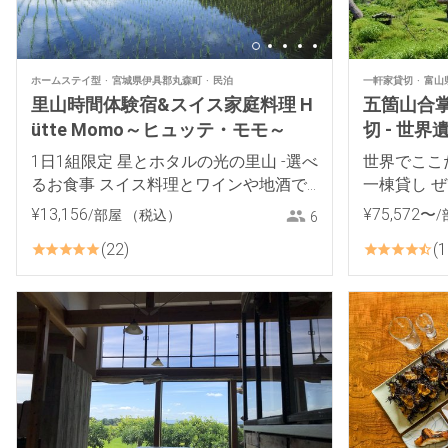
ホームステイ型
宮城県伊具郡丸森町
民泊
一軒家貸切
富山
里山時間体験宿&スイス家庭料理 H
五箇山合掌
ütte Momo～ヒュッテ・モモ～
切 - 世
り徒歩5分
1日1組限定 星とホタルの光の里山 -選べ
世界でここ
るお食事 スイス料理とワインや地酒で
一棟貸し 
おもてなし-
¥
13
,
156
¥
75
,
572
〜
/部屋
（税込）
/
6
22
1