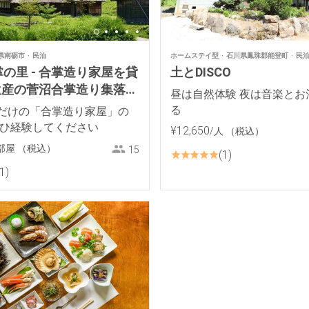
県南砺市
民泊
ホームステイ型
石川県鳳珠郡能登町
民
の里 - 合掌造り家屋を貸
土とDISCO
界遺産の菅沼合掌造り集落よ
昼は自然体験 夜は音楽とお
！
る
だけの「合掌造り家屋」の
ぜひ経験してください
¥
12
,
650
/人
（税込）
部屋
（税込）
15
1
1