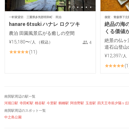
一軒家貸切
三重県多気郡明和町
民泊
個室
青森県下北
hanare 6tsuki ハナレ ロクツキ
絶品の海
くる価値があ
農泊 田園風景広がる癒しの空間
絶景の仏ヶ
¥
15
,
180
〜
/人
（税込）
4
道石山登山
11
¥
12
,
397
/人
1
南巽駅周辺の駅一覧
河堀口駅
寺田町駅
桃谷駅
今里駅
鶴橋駅
阿倍野駅
玉造駅
四天王寺前夕陽ヶ丘
南巽駅周辺のスポット一覧
中之島公園