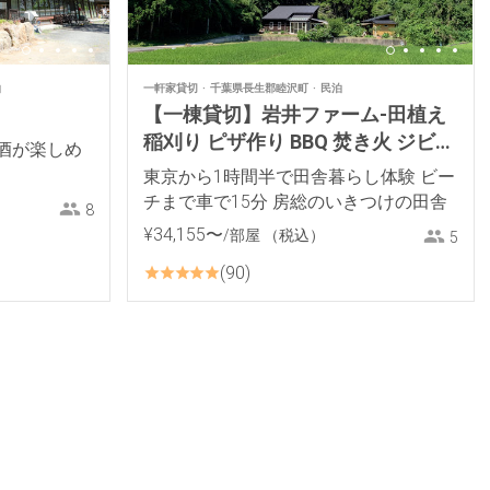
泊
一軒家貸切
千葉県長生郡睦沢町
民泊
【一棟貸切】岩井ファーム-田植え
稲刈り ピザ作り BBQ 焚き火 ジビエ
酒が楽しめ
料理 薪ストーブ 餅つき里山体験
東京から1時間半で田舎暮らし体験 ビー
チまで車で15分 房総のいきつけの田舎
8
¥
34
,
155
〜
/部屋
（税込）
5
90