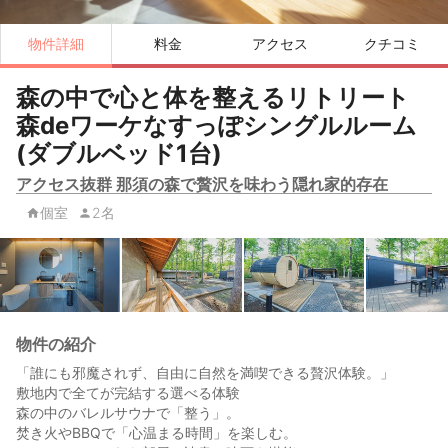
物件詳細
料金
アクセス
クチコミ
森の中で心と体を整えるリトリート
森deワーケなすっぽシングルルーム
(ダブルベッド1台)
アクセス抜群 那須の森で贅沢を味わう隠れ家的存在
個室
2名
物件の紹介
「誰にも邪魔されず、自由に自然を満喫できる贅沢体験。」
敷地内で全てが完結する選べる体験
森の中のバレルサウナで「整う」。
焚き火やBBQで「心温まる時間」を楽しむ。