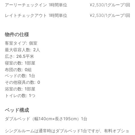
アーリーチェックイン
1時間単位
¥
2
,
530/1グループ1回
レイトチェックアウト
1時間単位
¥
2
,
530/1グループ1回
物件の仕様
客室タイプ
個室
最大収容人数
2
人
広さ
26.5
平米
寝室の数
1
部屋
布団の数
0
組
ベッドの数
1
台
その他寝具の数
0
浴室の数
1
部屋
トイレの数
1
つ
ベッド構成
ダブルベッド（幅140cm×長さ195cm）1台
シングルルームは通常時はダブルベッド1台ですが、有料オプショ