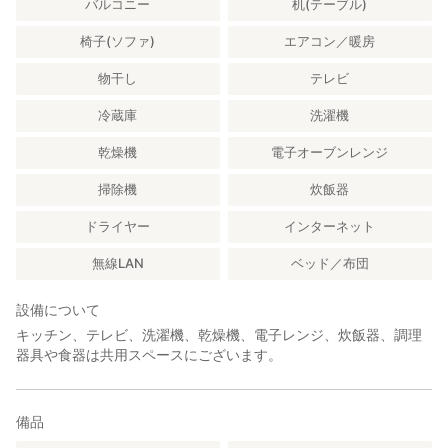
バルコニー
机(テーブル)
椅子(ソファ)
エアコン／暖房
物干し
テレビ
冷蔵庫
洗濯機
乾燥機
電子オーブンレンジ
掃除機
炊飯器
ドライヤー
インターネット
無線LAN
ベッド／布団
設備について
キッチン、テレビ、洗濯機、乾燥機、電子レンジ、炊飯器、調理
器具や食器は共用スペースにございます。
備品