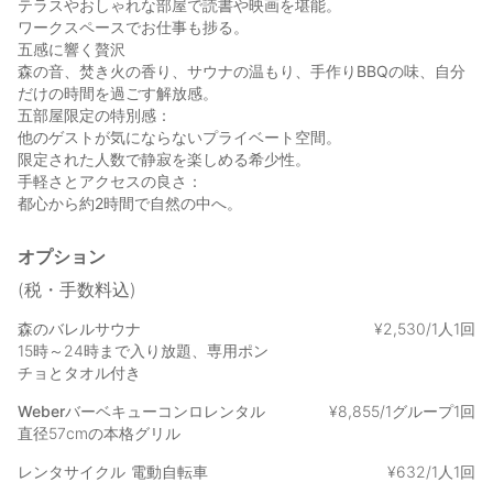
テラスやおしゃれな部屋で読書や映画を堪能。
ワークスペースでお仕事も捗る。
五感に響く贅沢
森の音、焚き火の香り、サウナの温もり、手作りBBQの味、自分
だけの時間を過ごす解放感。
五部屋限定の特別感：
他のゲストが気にならないプライベート空間。
限定された人数で静寂を楽しめる希少性。
手軽さとアクセスの良さ：
都心から約2時間で自然の中へ。
オプション
(税・手数料込)
森のバレルサウナ
¥
2
,
530/1人1回
15時～24時まで入り放題、専用ポン
チョとタオル付き
Weberバーベキューコンロレンタル
¥
8
,
855/1グループ1回
直径57cmの本格グリル
レンタサイクル
電動自転車
¥
632/1人1回