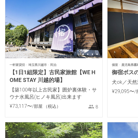
一軒家貸切
埼玉県川越市
民泊
個室
鹿児島県霧
【1日1組限定】古民家旅館【WE H
御宿ボスのお
OME STAY 川越的場】
犬ok／天然
【築100年以上古民家】囲炉裏体験・サ
¥
29
,
095
〜
/
ウナ水風呂(ヒノキ風呂)出来ます
¥
73
,
117
〜
/部屋
（税込）
8