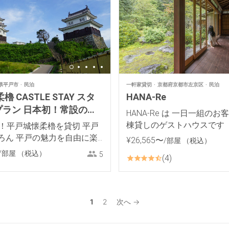
県平戸市
民泊
一軒家貸切
京都府京都市左京区
民泊
櫓 CASTLE STAY スタ
HANA-Re
プラン 日本初！常設の日
HANA-Re は 一日一組のお
城に泊まる！
棟貸しのゲストハウスです
定！平戸城懐柔櫓を貸切 平戸
ろん 平戸の魅力を自由に楽
¥
26
,
565
〜
/部屋
（税込）
プランです！
/部屋
（税込）
5
4
1
2
次へ →