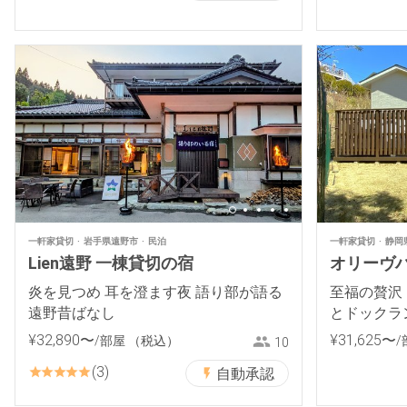
一軒家貸切
岩手県遠野市
民泊
一軒家貸切
静岡
Lien遠野 一棟貸切の宿
オリーヴ
炎を見つめ 耳を澄ます夜 語り部が語る
至福の贅沢
遠野昔ばなし
とドックラ
す旅を
¥
32
,
890
〜
¥
31
,
625
〜
/部屋
（税込）
/
10
3
自動承認