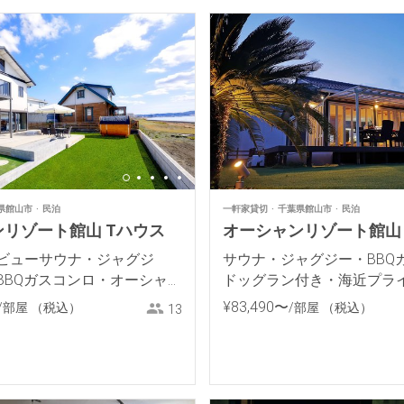
県館山市
民泊
一軒家貸切
千葉県館山市
民泊
リゾート館山 Tハウス
オーシャンリゾート館山 
ビューサウナ・ジャグジ
サウナ・ジャグジー・BBQ
BBQガスコンロ・オーシャン
ドッグラン付き・海近プラ
ライベートヴィラ
ィラ
¥
83
,
490
〜
/部屋
（税込）
/部屋
（税込）
13