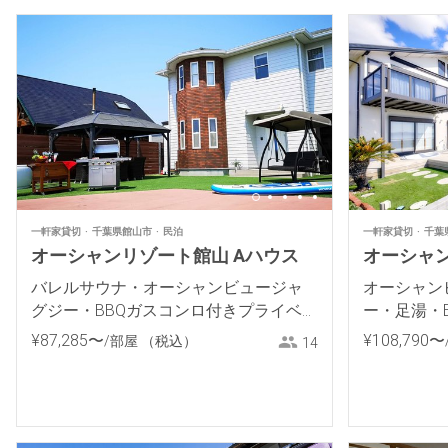
一軒家貸切
千葉県館山市
民泊
一軒家貸切
千葉
オーシャンリゾート館山 Aハウス
オーシャン
バレルサウナ・オーシャンビュージャ
オーシャン
グジー・BBQガスコンロ付きプライベー
ー・足湯・
トヴィラ
フロントプ
¥
87
,
285
〜
¥
108
,
790
〜
/部屋
（税込）
14