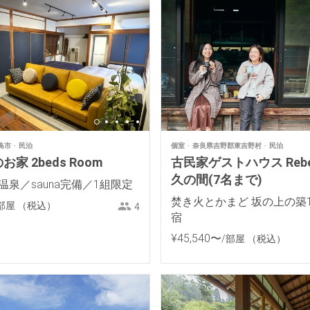
島市
民泊
個室
奈良県吉野郡東吉野村
民泊
家 2beds Room
古民家ゲストハウス Reb
久の間(7名まで)
温泉／sauna完備／1組限定
焚き火とかまど 坂の上の築1
部屋
（税込）
4
宿
¥
45
,
540
〜
/部屋
（税込）