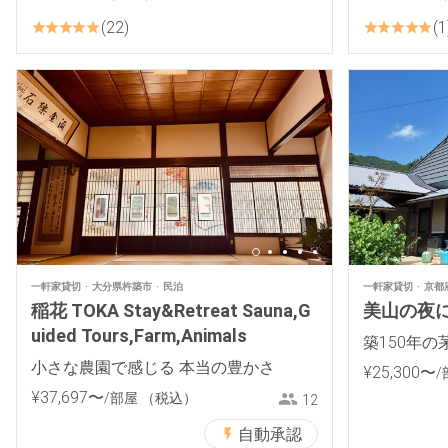
22
1
一軒家貸切
大分県杵築市
民泊
一軒家貸切
京都
稲花 TOKA Stay&Retreat Sauna,G
美山の夜
uided Tours,Farm,Animals
築150年
小さな農園で感じる 本当の豊かさ
¥
25
,
300
〜
/
¥
37
,
697
〜
/部屋
（税込）
12
自動承認