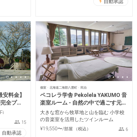
自動承認
個室
北海道二海郡八雲町
民泊
最安料金】
ペコレラ学舎 Pekolela YAKUMO 音
の完全プラ
楽室ルーム - 自然の中で過ごす元小
サウナ・露天
学校の宿
Fi
大きな窓から牧草地と山を臨む 小学校
の音楽室を活用したツインルーム
15
¥
19
,
550
〜
/部屋
（税込）
6
自動承認