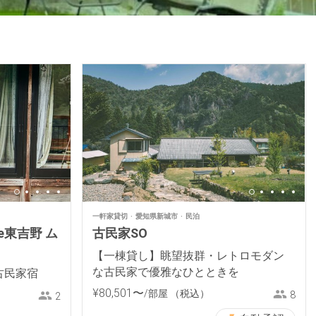
一軒家貸切
愛知県新城市
民泊
e東吉野 ム
古民家SO
【一棟貸し】眺望抜群・レトロモダン
な古民家で優雅なひとときを
古民家宿
¥
80
,
501
〜
/部屋
（税込）
8
2