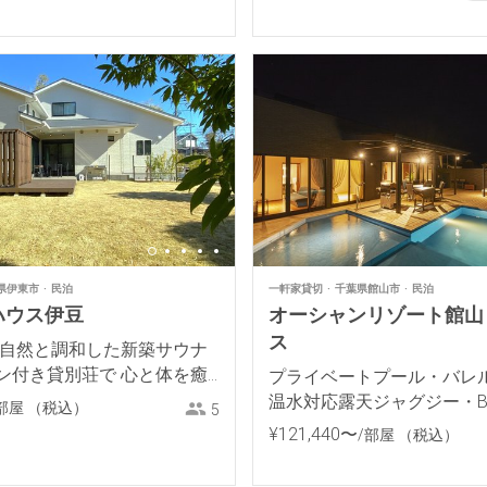
県伊東市
民泊
一軒家貸切
千葉県館山市
民泊
ハウス伊豆
オーシャンリゾート館山 
ス
 自然と調和した新築サウナ
ン付き貸別荘で 心と体を癒
プライベートプール・バレ
温水対応露天ジャグジー・B
部屋
（税込）
5
ロ付きプライベートヴィラ
¥
121
,
440
〜
/部屋
（税込）