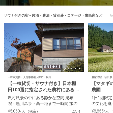
サウナ付きの宿 - 民泊・農泊・貸別荘・コテージ・古民家など
地
一軒家貸切
大分県豊後大野市
民泊
農家民宿
秋田県
【一棟貸切・サウナ付き】日本棚
【マタギ
田100選に指定された農村にある 民
農園
泊 和き
農村風景の中にある静かな空間 湯布
1日1組限定
院・黒川温泉・高千穂まで一時間 旅の
の文化を継
拠点やワーケーションにも最適です
¥
5
,
060
¥
8
,
855
/人
（税込）
/人
（
4