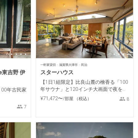
一軒家貸切
滋賀県大津市
民泊
e東吉野 伊
スターハウス
【1日1組限定】比良山麓の檜香る「100
年サウナ」と120インチ大画面で夜を明
00年古民家
かす大人のデトックスヴィラ
¥
71
,
472
〜
/部屋
（税込）
8
7