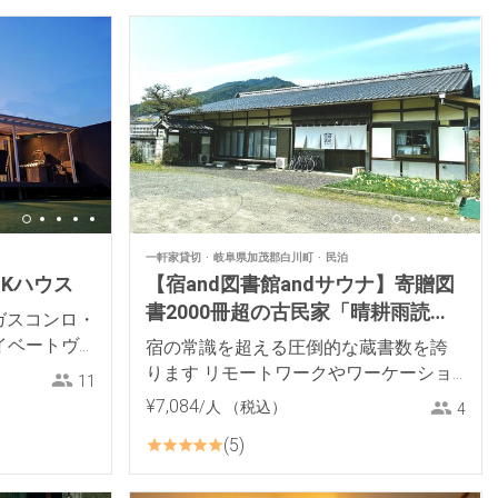
一軒家貸切
岐阜県加茂郡白川町
民泊
Kハウス
【宿and図書館andサウナ】寄贈図
書2000冊超の古民家「晴耕雨読と
ガスコンロ・
みだ」
イベートヴ
宿の常識を超える圧倒的な蔵書数を誇
ります リモートワークやワーケーショ
11
ンにも対応します
¥
7
,
084
/人
（税込）
4
5