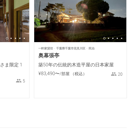
一軒家貸切
千葉県千葉市花見川区
民泊
奥幕張亭
客さま限定 1
築50年の伝統的木造平屋の日本家屋
¥
83
,
490
〜
/部屋
（税込）
20
5