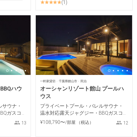
1
一軒家貸切
千葉県館山市
民泊
BBQハウ
オーシャンリゾート館山 プールハ
ウス
ルサウナ・
プライベートプール・バレルサウナ・
BQガスコン
温水対応露天ジャグジー・BBQガスコン
ロ付きプライベートヴィラ
¥
108
,
790
〜
/部屋
（税込）
13
12