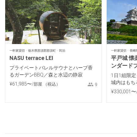
一軒家貸切
栃木県那須郡那須町
民泊
一軒家貸切
長崎
NASU terrace LEI
平戸城 懐柔
ンダード
プライベートバレルサウナとハーブ香
本100名
るガーデンBBQ／森と水辺の静寂
1日1組限
城内はもち
¥
61
,
985
〜
/部屋
（税込）
9
しむお得な
¥
330
,
001
〜