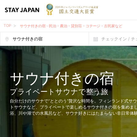
TOP
サウナ付きの宿 - 民泊・農泊・貸別荘・コテージ・古民家など
チェックイン / 
サウナ付きの宿
プライベートサウナで整う旅
自分だけのサウナで"ととのう"贅沢な時間を。フィンランド式サ
トサウナなど、プライベートで楽しめるサウナ付きの宿を集めま
浴、川や湖での水風呂など、サウナ好きにはたまらない非日常体