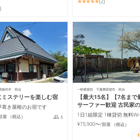
2
府南丹市
民泊
一軒家貸切
千葉県匝瑳市
民泊
にミステリーを楽しむ宿
【最大15名】【7名まで
サーファー歓迎 古民家
の茅葺き屋根のお宿です
イベート空間でBBQ・
1日1組限定 1棟貸切 無料Wi-
部屋
（税込）
6
風呂
¥
75
,
900
〜
/部屋
（税込）