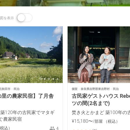
図を表示
北秋田市
民泊
個室
奈良県吉野郡東吉野村
民泊
の里の農家民宿】了月舎
古民家ゲストハウス Reb
ツの間(2名まで)
 築120年の古民家でマタギ
焚き火とかまど 築100年の
ぐ農家民宿
¥
15
,
180
〜
/部屋
（税込）
税込）
4