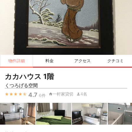
物件詳細
料金
アクセス
クチコミ
カカハウス 1階
くつろげる空間
4.7
一軒家貸切
4名
6
件