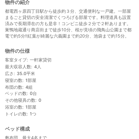
物件の紹介
都電西ヶ原四丁目駅から徒歩約３分、交通便利な一戸建。一部屋
まるごと貸切の安全清潔でくつろげる部屋です。料理道具も設置
済みで長期滞在の方も是非！コンビニ徒歩２分で２軒あります。
巣鴨地蔵通り商店街まで徒歩10分、桜が見頃の飛鳥山公園まで都
電で約5分‼紅葉が綺麗な六義園まで約20分、池袋まで約15分。
物件の仕様
客室タイプ
一軒家貸切
最大収容人数
4
人
広さ
35.0
平米
寝室の数
1
部屋
布団の数
4
組
ベッドの数
0
台
その他寝具の数
0
浴室の数
1
部屋
トイレの数
1
つ
ベッド構成
敷布団 最大4名まで