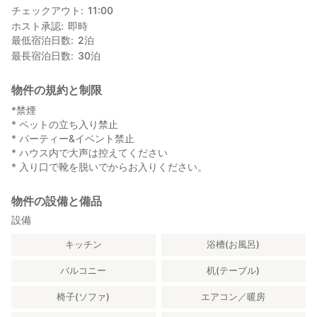
チェックアウト
11:00
・浅草---23分
ホスト承認
即時
・羽田空港から---32分
最低宿泊日数
2
泊
羽田空港国際線ターミナル---(京急本線)---品川---(JR山手線)---
最長宿泊日数
30
泊
五反田
・成田空港から---1時20分
成田空港第2ビル(鉄道)---(JR特急成田エクスプレス)---品川---
物件の規約と制限
(JR山手線)---五反田
*禁煙
OR 成田空港第2ビル(鉄道)---(京成特急スカイライナー)---日暮里-
* ペットの立ち入り禁止
-- (JR山手線)---五反田
* パーティー&イベント禁止
* ハウス内で大声は控えてください
* 入り口で靴を脱いでからお入りください。
物件の設備と備品
設備
キッチン
浴槽(お風呂)
バルコニー
机(テーブル)
椅子(ソファ)
エアコン／暖房