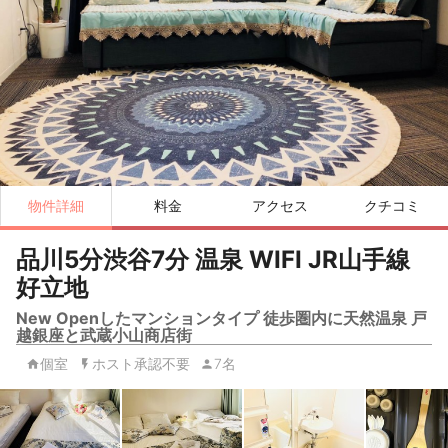
物件詳細
料金
アクセス
クチコミ
品川5分渋谷7分 温泉 WIFI JR山手線
好立地
New Openしたマンションタイプ 徒歩圏内に天然温泉 戸
越銀座と武蔵小山商店街
個室
ホスト承認不要
7名