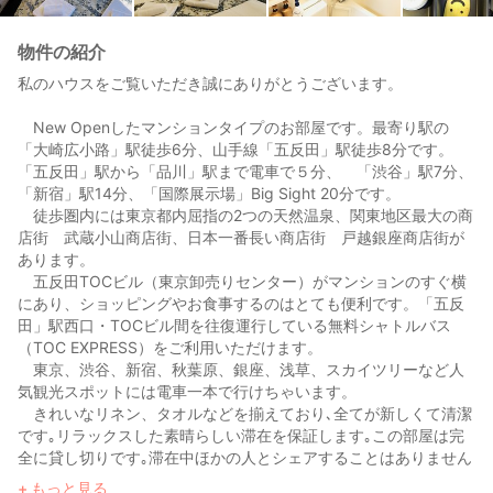
物件の紹介
私のハウスをご覧いただき誠にありがとうございます。
New Openしたマンションタイプのお部屋です。最寄り駅の
「大崎広小路」駅徒歩6分、山手線「五反田」駅徒歩8分です。
「五反田」駅から「品川」駅まで電車で５分、 「渋谷」駅7分、
「新宿」駅14分、「国際展示場」Big Sight 20分です。
徒歩圏内には東京都内屈指の2つの天然温泉、関東地区最大の商
店街 武蔵小山商店街、日本一番長い商店街 戸越銀座商店街が
あります。
五反田TOCビル（東京卸売りセンター）がマンションのすぐ横
にあり、ショッピングやお食事するのはとても便利です。「五反
田」駅西口・TOCビル間を往復運行している無料シャトルバス
（TOC EXPRESS）をご利用いただけます。
東京、渋谷、新宿、秋葉原、銀座、浅草、スカイツリーなど人
気観光スポットには電車一本で行けちゃいます。
きれいなリネン、タオルなどを揃えており､全てが新しくて清潔
です｡リラックスした素晴らしい滞在を保証します｡この部屋は完
全に貸し切りです｡滞在中ほかの人とシェアすることはありません
のでご安心ください。
もっと見る