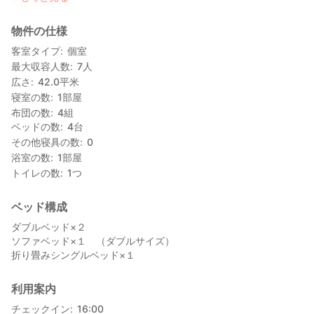
最寄り駅の「大崎広小路」駅徒歩6分、山手線「五反田」駅徒歩8
物件の仕様
分、「品川」駅から電車で5分です。周辺買い物&食事便利、賑や
かな商業エリアにある好立地。観光スポットへのアクセスが抜
客室タイプ
個室
群。
最大収容人数
7
人
広さ
42.0
平米
【交通移動】
寝室の数
1
部屋
布団の数
4
組
・山手線 五反田駅---8分(徒歩)
ベッドの数
4
台
・都営浅草線 五反田駅---8分(徒歩)
その他寝具の数
0
・東急池上線 大崎広小路駅---6分(徒歩)
浴室の数
1
部屋
・東急目黒線 不動前駅---8分(徒歩)
トイレの数
1
つ
・新宿---14分
・原宿---10分
・千駄ヶ谷---20分
ベッド構成
・外苑前---17分
ダブルベッド×２
・渋谷---7分
ソファベッド×１ （ダブルサイズ）
・秋葉原---20分
折り畳みシングルベッド×１
・国際展示場 Big sight---20分
・東京---16分
・上野---24分
利用案内
・銀座---22分
チェックイン
16:00
・品川---5分