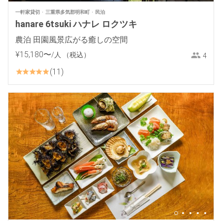
一軒家貸切
三重県多気郡明和町
民泊
hanare 6tsuki ハナレ ロクツキ
農泊 田園風景広がる癒しの空間
¥
15
,
180
〜
/人
（税込）
4
11