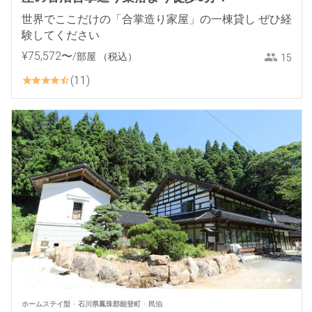
世界でここだけの「合掌造り家屋」の一棟貸し ぜひ経
験してください
¥
75
,
572
〜
/部屋
（税込）
15
11
ホームステイ型
石川県鳳珠郡能登町
民泊