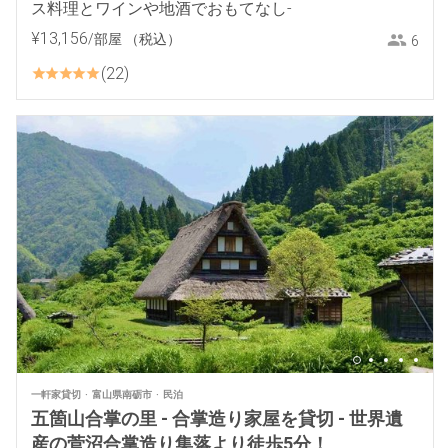
ス料理とワインや地酒でおもてなし-
¥
13
,
156
/部屋
（税込）
6
22
一軒家貸切
富山県南砺市
民泊
五箇山合掌の里 - 合掌造り家屋を貸切 - 世界遺
産の菅沼合掌造り集落より徒歩5分！