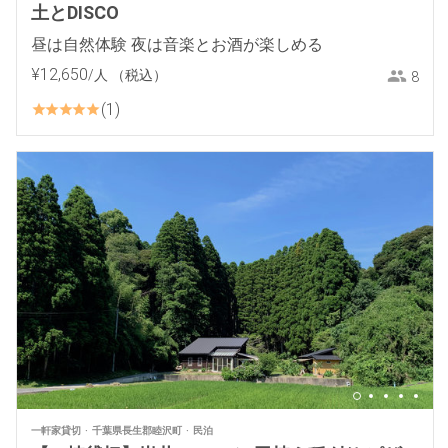
土とDISCO
昼は自然体験 夜は音楽とお酒が楽しめる
¥
12
,
650
/人
（税込）
8
1
一軒家貸切
千葉県長生郡睦沢町
民泊