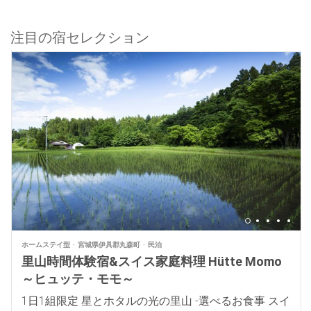
注目の宿セレクション
ホームステイ型
宮城県伊具郡丸森町
民泊
里山時間体験宿&スイス家庭料理 Hütte Momo
～ヒュッテ・モモ～
1日1組限定 星とホタルの光の里山 -選べるお食事 スイ