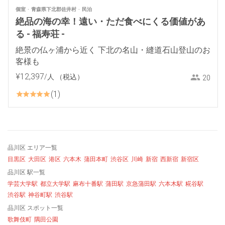
個室
青森県下北郡佐井村
民泊
絶品の海の幸！遠い・ただ食べにくる価値があ
る - 福寿荘 -
絶景の仏ヶ浦から近く 下北の名山・縫道石山登山のお
客様も
¥
12
,
397
/人
（税込）
20
1
品川区 エリア一覧
目黒区
大田区
港区
六本木
蒲田本町
渋谷区
川崎
新宿
西新宿
新宿区
品川区 駅一覧
学芸大学駅
都立大学駅
麻布十番駅
蒲田駅
京急蒲田駅
六本木駅
糀谷駅
渋谷駅
神谷町駅
渋谷駅
品川区 スポット一覧
歌舞伎町
隅田公園