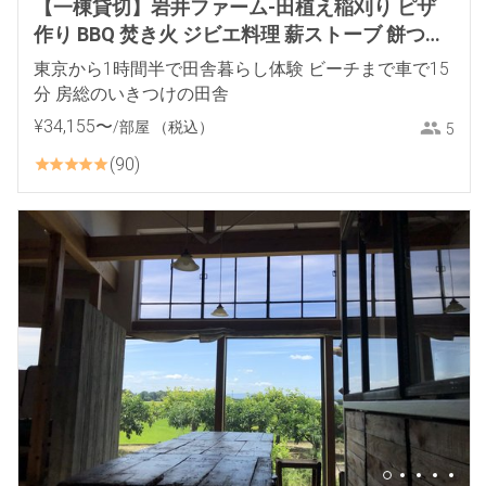
【一棟貸切】岩井ファーム-田植え稲刈り ピザ
作り BBQ 焚き火 ジビエ料理 薪ストーブ 餅つき
里山体験
東京から1時間半で田舎暮らし体験 ビーチまで車で15
分 房総のいきつけの田舎
¥
34
,
155
〜
/部屋
（税込）
5
90