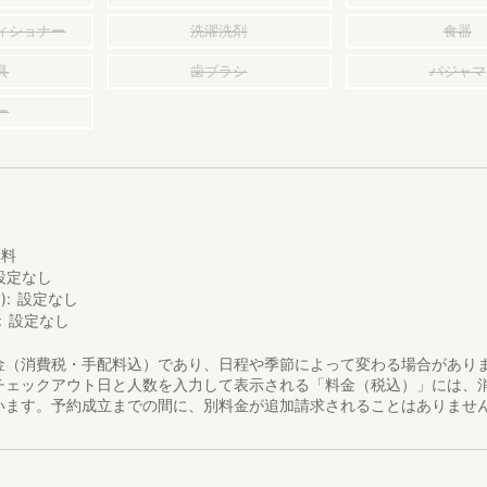
ィショナー
洗濯洗剤
食器
具
歯ブラシ
パジャマ
ー
0
し
無料
設定なし
)
設定なし
設定なし
金（消費税・手配料込）であり、日程や季節によって変わる場合があり
チェックアウト日と人数を入力して表示される「料金（税込）」には、
います。予約成立までの間に、別料金が追加請求されることはありませ