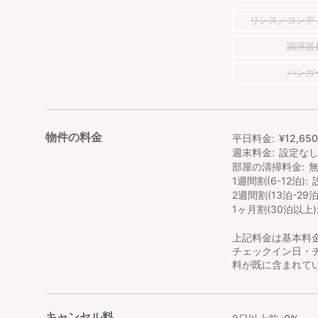
リンス／コンデ
調理器
ハンガ
物件の料金
平日料金
¥
12
,
65
週末料金
設定な
部屋の清掃料金
1週間割(6-12泊)
2週間割(13泊-29泊
1ヶ月割(30泊以上)
上記料金は基本料
チェックイン日・
料が既に含まれて
キャンセル料