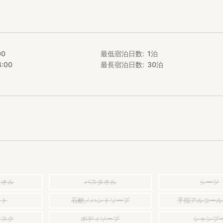
00
最低宿泊日数
1
泊
4:00
最長宿泊日数
30
泊
タオル
バスタオル
シーツ
ット
石鹸／ハンドソープ
手指アルコール
マスク
ボディソープ
シャンプ