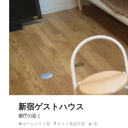
新宿ゲストハウス
都庁の近く
ホームステイ型
ホスト承認不要
1名