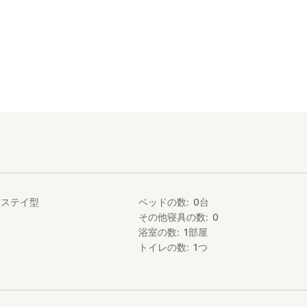
ムステイ型
ベッドの数
0
台
その他寝具の数
0
浴室の数
1
部屋
トイレの数
1
つ