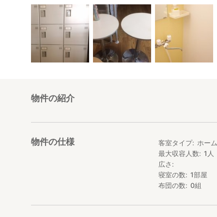
物件の紹介
物件の仕様
客室タイプ
ホー
最大収容人数
1
人
広さ
寝室の数
1
部屋
布団の数
0
組