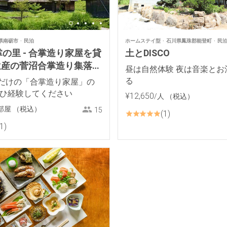
県南砺市
民泊
ホームステイ型
石川県鳳珠郡能登町
民
の里 - 合掌造り家屋を貸
土とDISCO
界遺産の菅沼合掌造り集落よ
昼は自然体験 夜は音楽とお
！
る
だけの「合掌造り家屋」の
ぜひ経験してください
¥
12
,
650
/人
（税込）
部屋
（税込）
15
1
1