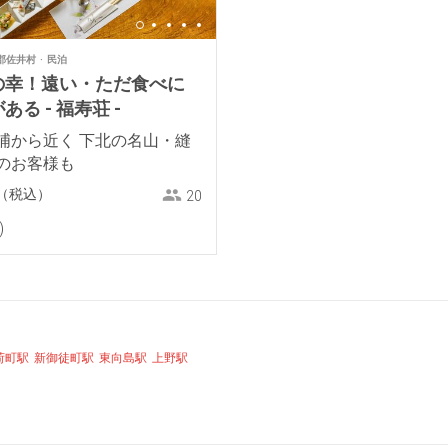
郡佐井村
民泊
の幸！遠い・ただ食べに
る - 福寿荘 -
浦から近く 下北の名山・縫
のお客様も
（税込）
20
荷町駅
新御徒町駅
東向島駅
上野駅