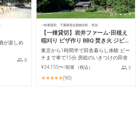
泊
一軒家貸切
千葉県長生郡睦沢町
民泊
【一棟貸切】岩井ファーム-田植え
稲刈り ピザ作り BBQ 焚き火 ジビエ
酒が楽しめ
料理 薪ストーブ 餅つき里山体験
東京から1時間半で田舎暮らし体験 ビー
チまで車で15分 房総のいきつけの田舎
8
¥
34
,
155
〜
/部屋
（税込）
5
90