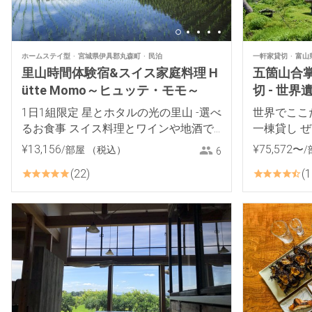
ホームステイ型
宮城県伊具郡丸森町
民泊
一軒家貸切
富山
里山時間体験宿&スイス家庭料理 H
五箇山合掌
ütte Momo～ヒュッテ・モモ～
切 - 世
り徒歩5分
1日1組限定 星とホタルの光の里山 -選べ
世界でここ
るお食事 スイス料理とワインや地酒で
一棟貸し 
おもてなし-
¥
13
,
156
¥
75
,
572
〜
/部屋
（税込）
/
6
22
1