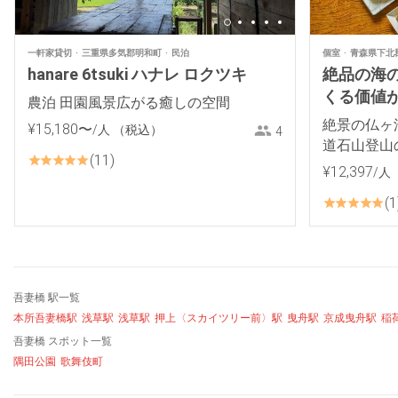
一軒家貸切
三重県多気郡明和町
民泊
個室
青森県下北
hanare 6tsuki ハナレ ロクツキ
絶品の海
くる価値があ
農泊 田園風景広がる癒しの空間
絶景の仏ヶ
¥
15
,
180
〜
/人
（税込）
4
道石山登山
11
¥
12
,
397
/人
1
吾妻橋 駅一覧
本所吾妻橋駅
浅草駅
浅草駅
押上〈スカイツリー前〉駅
曳舟駅
京成曳舟駅
稲
吾妻橋 スポット一覧
隅田公園
歌舞伎町