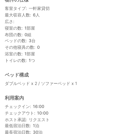
本所吾妻橋駅 / 徒歩5分
客室タイプ
一軒家貸切
【アクセス】
最大収容人数
6
人
浅草雷門 / 徒歩7分・電車で1分
広さ
成田空港・羽田空港 / 電車の乗り換えなし
寝室の数
1
部屋
スーパー / 徒歩10分
布団の数
0
組
ベッドの数
3
台
観光地として有名なスカイツリーはもちろん、
その他寝具の数
0
周辺にはレストランやコンビニもあり
浴室の数
1
部屋
トイレの数
1
つ
【お願い】
※限度を超えた騒音を起こし近隣などからクレーム、
また警察が出動するなどした場合は10万円請求させて頂きま
ベッド構成
す。
ダブルベッド x 2 / ソファーベッド x 1
利用案内
チェックイン
16:00
チェックアウト
10:00
ホスト承認
リクエスト
最低宿泊日数
1
泊
最長宿泊日数
30
泊