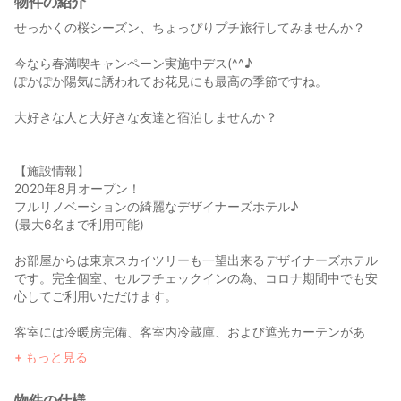
物件の紹介
せっかくの桜シーズン、ちょっぴりプチ旅行してみませんか？
今なら春満喫キャンペーン実施中デス(^^♪
ぽかぽか陽気に誘われてお花見にも最高の季節ですね。
大好きな人と大好きな友達と宿泊しませんか？
【施設情報】
2020年8月オープン！
フルリノベーションの綺麗なデザイナーズホテル♪
(最大6名まで利用可能)
お部屋からは東京スカイツリーも一望出来るデザイナーズホテル
です。完全個室、セルフチェックインの為、コロナ期間中でも安
心してご利用いただけます。
客室には冷暖房完備、客室内冷蔵庫、および遮光カーテンがあ
り、無料wi-fiもご利用になれます。
もっと見る
【最寄り駅】
物件の仕様