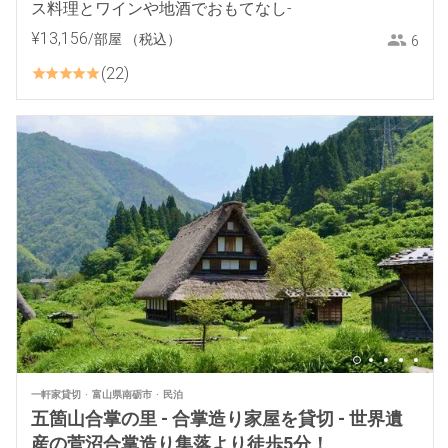
ス料理とワインや地酒でおもてなし-
¥
13
,
156
/部屋
（税込）
6
22
一軒家貸切
富山県南砺市
民泊
五箇山合掌の里 - 合掌造り家屋を貸切 - 世界遺
産の菅沼合掌造り集落より徒歩5分！