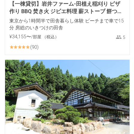
【一棟貸切】岩井ファーム-田植え稲刈り ピザ
作り BBQ 焚き火 ジビエ料理 薪ストーブ 餅つき
里山体験
東京から1時間半で田舎暮らし体験 ビーチまで車で15
分 房総のいきつけの田舎
¥
34
,
155
〜
/部屋
（税込）
5
90