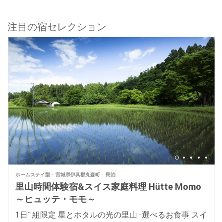
注目の宿セレクション
ホームステイ型
宮城県伊具郡丸森町
民泊
里山時間体験宿&スイス家庭料理 Hütte Momo
～ヒュッテ・モモ～
1日1組限定 星とホタルの光の里山 -選べるお食事 スイ