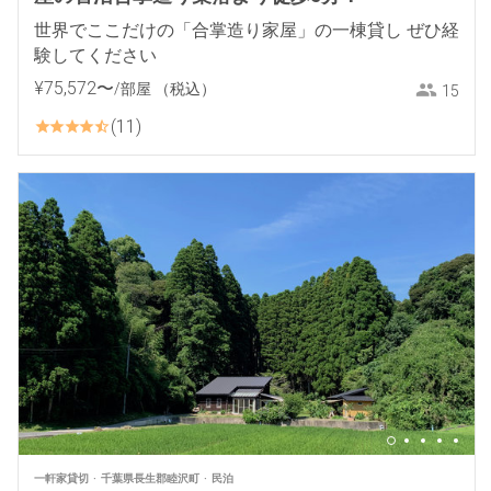
世界でここだけの「合掌造り家屋」の一棟貸し ぜひ経
験してください
¥
75
,
572
〜
/部屋
（税込）
15
11
一軒家貸切
千葉県長生郡睦沢町
民泊