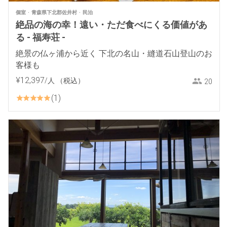
個室
青森県下北郡佐井村
民泊
絶品の海の幸！遠い・ただ食べにくる価値があ
る - 福寿荘 -
絶景の仏ヶ浦から近く 下北の名山・縫道石山登山のお
客様も
¥
12
,
397
/人
（税込）
20
1