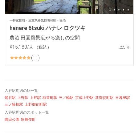
一軒家貸切
三重県多気郡明和町
民泊
hanare 6tsuki ハナレ ロクツキ
農泊 田園風景広がる癒しの空間
¥
15
,
180
/人
（税込）
4
11
入谷駅周辺の駅一覧
鶯谷駅
上野駅
上野駅
稲荷町駅
三ノ輪駅
京成上野駅
新御徒町駅
日暮里駅
三ノ輪橋駅
上野御徒町駅
入谷駅周辺のスポット一覧
隅田公園
歌舞伎町