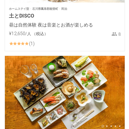
ホームステイ型
石川県鳳珠郡能登町
民泊
土とDISCO
昼は自然体験 夜は音楽とお酒が楽しめる
¥
12
,
650
/人
（税込）
8
1