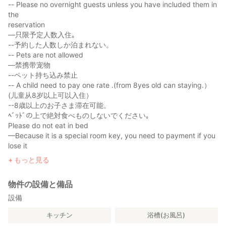
-- Please no overnight guests unless you have included them in
the
reservation
—只限予定人数入住｡
--予約した人数しか泊まれない。
-- Pets are not allowed
—禁携带宠物
--ペット持ち込み禁止
-- A child need to pay one rate .(from 8yes old can staying.）
(儿童从8岁以上可以入住）
--8歳以上のお子さま滞在可能。
ﾍﾞｯﾄﾞの上で絶対食べものしないでください｡
Please do not eat in bed
—Because it is a special room key, you need to payment if you
lose it
—Please don't dye your hair in the apartment
もっと見る
--電子鍵なので、無くさないように❗️
—Please be quiet at 21: 00pm-8: 00am.
物件の設備と備品
People around are sleeping.
晚上21:00—早8:00请保持安静,周围邻居已休息。
設備
夜21:00以後静かに！
キッチン
浴槽(お風呂)
—Fee will be charged as soon as check-in and late check-out