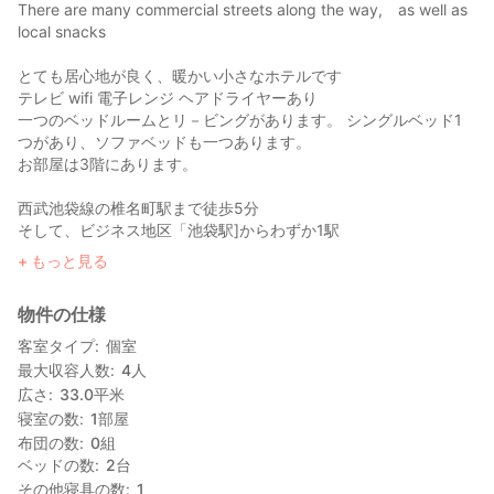
There are many commercial streets along the way, as well as
local snacks
とても居心地が良く、暖かい小さなホテルです
テレビ wifi 電子レンジ ヘアドライヤーあり
一つのベッドルームとリ－ビングがあります。 シングルベッド1
つがあり、ソファベッドも一つあります。
お部屋は3階にあります。
西武池袋線の椎名町駅まで徒歩5分
そして、ビジネス地区「池袋駅]からわずか1駅
もっと見る
道沿いにはたくさんの商店街があり、地元のスナックもあります.
物件の仕様
客室タイプ
個室
最大収容人数
4
人
広さ
33.0
平米
寝室の数
1
部屋
布団の数
0
組
ベッドの数
2
台
その他寝具の数
1