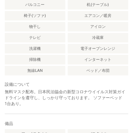
提早入住或是晚退房需要付费｡
バルコニー
机(テーブル)
--I refused moving.
椅子(ソファ)
エアコン／暖房
禁止(搬进,搬出家具,移動家具)｡
—家具の移動は禁止。
物干し
アイロン
—Please do not use host's mobile number, address, etc to
shopping.
テレビ
冷蔵庫
—According to the regulations of the Yeouido District Health
洗濯機
電子オーブンレンジ
Center: Please be sure to show your passport and photocopy
when you check in.
掃除機
インターネット
—跟据豊岛区保健所规定:入住时务必提示护照及其复印件｡
無線LAN
ベッド／布団
—豊島区保健所の規定により、チェックインする際、身分証明書
の提示が必要となる、御協力程宜しくお願い申し上げます。
設備について
無料マスク配布。日本民泊協会の新型コロナウイイルス対策ガイ
ドラインを遵守し、しっかり守っております。 ソファーベッド
1台あり。
備品