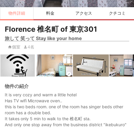
物件詳細
料金
アクセス
クチコミ
Florence 椎名町 of 東京301
旅して 笑って Stay like your home
個室
4名
物件の紹介
It is very cozy and warm a little hotel
Has TV wifi Microwave oven..
this is two beds room. one of the room has singer beds other
room has a double bed.
It takes only 5 min to walk to the 椎名町 sta.
And only one stop away from the business district "ikebukuro"