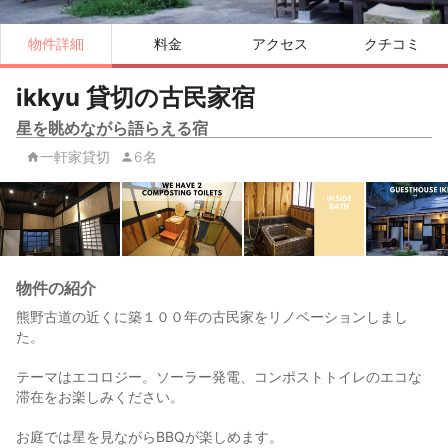
物件詳細
料金
アクセス
クチコミ
ikkyu 貸切の古民家宿
星を眺めながら語らえる宿
一軒家貸切
6名
物件の紹介
熊野古道の近くに築１００年の古民家をリノベーションしまし
た。
テーマはエコロジー。ソーラー発電、コンポストトイレのエコな
滞在をお楽しみください。
お庭では星を見ながらBBQが楽しめます。