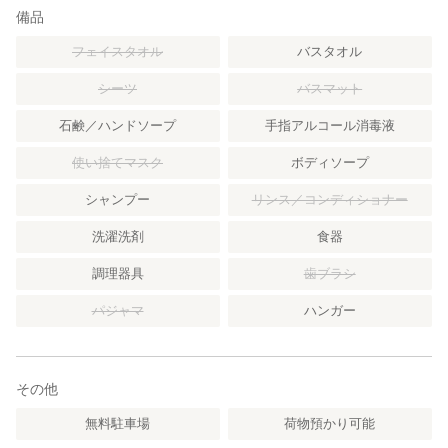
備品
フェイスタオル
バスタオル
シーツ
バスマット
石鹸／ハンドソープ
手指アルコール消毒液
使い捨てマスク
ボディソープ
シャンプー
リンス／コンディショナー
洗濯洗剤
食器
調理器具
歯ブラシ
パジャマ
ハンガー
その他
無料駐車場
荷物預かり可能