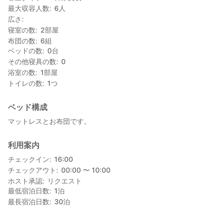
最大収容人数
6
人
広さ
寝室の数
2
部屋
布団の数
6
組
ベッドの数
0
台
その他寝具の数
0
浴室の数
1
部屋
トイレの数
1
つ
ベッド構成
マットレスとお布団です。
利用案内
チェックイン
16:00
チェックアウト
00:00 〜 10:00
ホスト承認
リクエスト
最低宿泊日数
1
泊
最長宿泊日数
30
泊