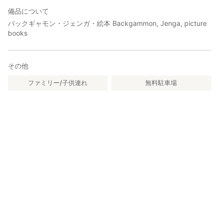
尚、施設の不具合や不明点があった場合は、冊子中に表記の緊急
備品について
連絡先にご連絡ください。
バックギャモン・ジェンガ・絵本 Backgammon, Jenga, picture
・ 都市部よりも、特に朝晩はおよそ10℃近く気温が低くなりま
books
す。
真夏は涼しくて快適ですが、それ以外の季節は、思っている以上
その他
の防寒対策が必要です。
ファミリー/子供連れ
無料駐車場
また、自然の豊かな土地柄ゆえ、多少の虫・野生動物の出没はご
理解の程、お願いいたします。
※自然に近い状態の施設ですので、安全を優先して、天候などの状
況により、宿泊をお断り、または延期していただく場合がありま
す。
ご了承ください。