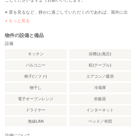
※ 星を見るなど、静かに過ごしていただくのであれば、屋外に出
ていただいても構いません。また屋内であっても大きな音を出す
もっと見る
行為はご遠慮ください。
物件の設備と備品
・ 敷地内でのご利用をお願いしております。ロープを超えての隣
地への立ち入りは固くお断りしております。
設備
キッチン
浴槽(お風呂)
・ サウナ内の薪ストーブ以外の焚き火・花火・蚊取り線香等の裸
火は一切ご遠慮ください。
バルコニー
机(テーブル)
・ コンテナ内は禁煙でお願いいたします。
椅子(ソファ)
エアコン／暖房
喫煙はアウターリビングまたは敷地内で、ご自身で灰皿をご準
物干し
冷蔵庫
備の上お願いいたします。
電子オーブンレンジ
炊飯器
・ 施設内での破損等がございましたら必ずご退去前にご連絡くだ
さい。
ドライヤー
インターネット
保険が適用できる可能性がございます。
無線LAN
ベッド／布団
ご連絡いただけない場合は保険適用外となり、お客様の全額実
設備について