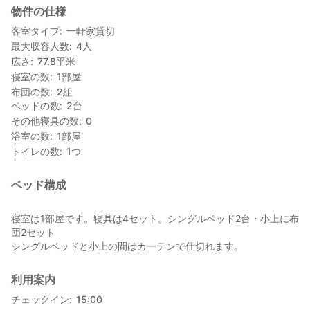
物件の仕様
手間のかかる贅沢を味わい
大人も子どもも元気になって日常生活に戻る
客室タイプ
一軒家貸切
そんな体験をして欲しいという想いから
最大収容人数
4
人
「GROVE INN」は誕生しました。
広さ
77.8
平米
寝室の数
1
部屋
私たちが大好きなこの空間で
布団の数
2
組
心地よい景色や時間を
ベッドの数
2
台
感じていただけると嬉しいです。
その他寝具の数
0
浴室の数
1
部屋
尚、下記表記の料金設定の他に平日限定のお得なプランもご用意
トイレの数
1
つ
しております。
【連泊割】 平日のみ2泊目以降は50%OFF
ベッド構成
寝室は1部屋です。寝具は4セット。シングルベッド2台・小上に布
団2セット
シングルベッドと小上の間はカーテンで仕切れます。
利用案内
チェックイン
15:00