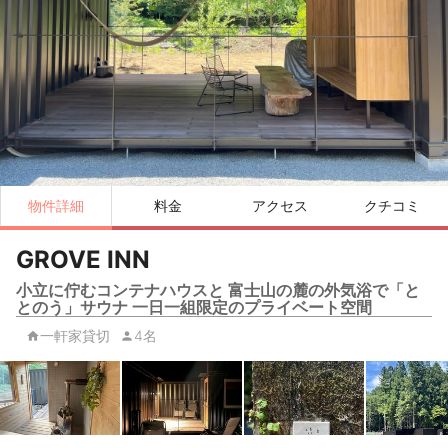
物件詳細
料金
アクセス
クチコミ
GROVE INN
小立に佇むコンテナハウスと 富士山の麓の外気浴で「と
とのう」サウナ 一日一組限定のプライベート空間
一軒家貸切
4名