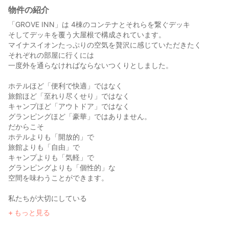
物件の紹介
「GROVE INN」は 4棟のコンテナとそれらを繋ぐデッキ
そしてデッキを覆う大屋根で構成されています。
マイナスイオンたっぷりの空気を贅沢に感じていただきたく
それぞれの部屋に行くには
一度外を通らなければならないつくりとしました。
ホテルほど「便利で快適」ではなく
旅館ほど「至れり尽くせり」ではなく
キャンプほど「アウトドア」ではなく
グランピングほど「豪華」ではありません。
だからこそ
ホテルよりも「開放的」で
旅館よりも「自由」で
キャンプよりも「気軽」で
グランピングよりも「個性的」な
空間を味わうことができます。
私たちが大切にしている
モノ・コトを
もっと見る
丁寧に取捨選択した
秘密基地のようなこの場所で