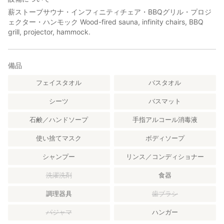
費負担となりますのでご注意ください。
薪ストーブサウナ・インフィニティチェア・BBQグリル・プロジ
ェクター・ハンモック Wood-fired sauna, infinity chairs, BBQ
また紛失が確認された設備・器具・備品につきましても後日請
grill, projector, hammock.
求させていただきます。
・ 調理器具・食器・カトラリーがご利用いただけます。ご利用
備品
後、元の場所にお戻しいただく必要はありませんが、洗浄をお願
いいたします。洗浄用のスポンジ・洗剤・ハンドソープはご用意
フェイスタオル
バスタオル
しております。
シーツ
バスマット
・ ゴミは分別して設置のゴミ箱にお入れください。
石鹸／ハンドソープ
手指アルコール消毒液
・ ペット同伴のご利用はお断りさせていただきます。
使い捨てマスク
ボディソープ
・ 就寝時、外出される際及びチェックアウト時は、全室必ず施錠
をお願いいたします。
シャンプー
リンス／コンディショナー
洗濯洗剤
食器
・ 施設内は土足厳禁にてお願いしております。
調理器具
歯ブラシ
・ ご入室されましたら、玄関に設置してあります冊子を必ずご一
読いただきますようお願いいたします。
パジャマ
ハンガー