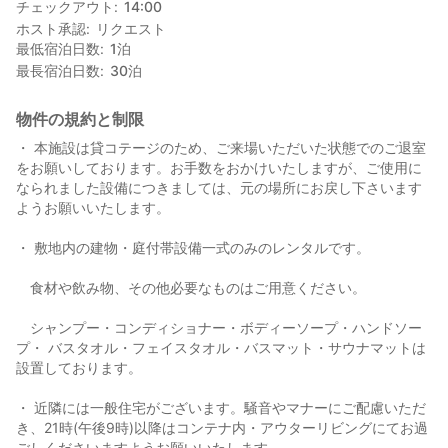
チェックアウト
14:00
ホスト承認
リクエスト
最低宿泊日数
1
泊
最長宿泊日数
30
泊
物件の規約と制限
・ 本施設は貸コテージのため、ご来場いただいた状態でのご退室
をお願いしております。お手数をおかけいたしますが、ご使用に
なられました設備につきましては、元の場所にお戻し下さいます
ようお願いいたします。
・ 敷地内の建物・庭付帯設備一式のみのレンタルです。
食材や飲み物、その他必要なものはご用意ください。
シャンプー・コンディショナー・ボディーソープ・ハンドソー
プ・ バスタオル・フェイスタオル・バスマット・サウナマットは
設置しております。
・ 近隣には一般住宅がございます。騒音やマナーにご配慮いただ
き、21時(午後9時)以降はコンテナ内・アウターリビングにてお過
ごしくださいますようお願いいたします。