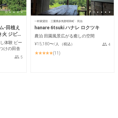
一軒家貸切
三重県多気郡明和町
民泊
ム-田植え
hanare 6tsuki ハナレ ロクツキ
き火 ジビエ
農泊 田園風景広がる癒しの空間
里山体験
し体験 ビー
¥
15
,
180
〜
/人
（税込）
4
きつけの田舎
11
5