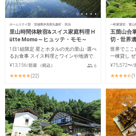
ホームステイ型
宮城県伊具郡丸森町
民泊
一軒家貸切
富山
里山時間体験宿&スイス家庭料理 H
五箇山合掌
ütte Momo～ヒュッテ・モモ～
切 - 世
り徒歩5分
1日1組限定 星とホタルの光の里山 -選べ
世界でここ
るお食事 スイス料理とワインや地酒で
一棟貸し 
おもてなし-
¥
13
,
156
¥
75
,
572
〜
/部屋
（税込）
/
6
22
1