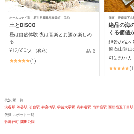
ホームステイ型
石川県鳳珠郡能登町
民泊
個室
青森県下北
土とDISCO
絶品の海
くる価値があ
昼は自然体験 夜は音楽とお酒が楽しめ
る
絶景の仏ヶ
道石山登山
¥
12
,
650
/人
（税込）
8
¥
12
,
397
/人
1
1
代沢 駅一覧
渋谷駅
渋谷駅
初台駅
参宮橋駅
学芸大学駅
表参道駅
南新宿駅
西新宿五丁目駅
代沢 スポット一覧
歌舞伎町
隅田公園