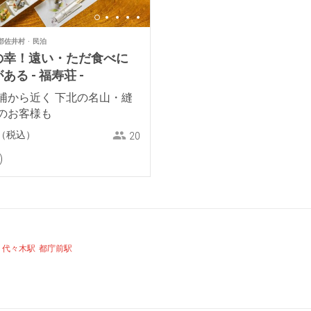
郡佐井村
民泊
の幸！遠い・ただ食べに
る - 福寿荘 -
浦から近く 下北の名山・縫
のお客様も
（税込）
20
代々木駅
都庁前駅