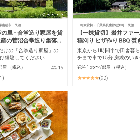
県南砺市
民泊
一軒家貸切
千葉県長生郡睦沢町
民泊
の里 - 合掌造り家屋を貸
【一棟貸切】岩井ファー
界遺産の菅沼合掌造り集落よ
稲刈り ピザ作り BBQ 焚
！
料理 薪ストーブ 餅つき
だけの「合掌造り家屋」の
東京から1時間半で田舎暮ら
ぜひ経験してください
チまで車で15分 房総のい
¥
34
,
155
〜
部屋
（税込）
/部屋
（税込）
15
1
90