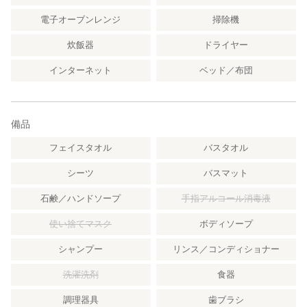
電子オーブンレンジ
掃除機
炊飯器
ドライヤー
インターネット
ベッド／布団
備品
フェイスタオル
バスタオル
シーツ
バスマット
石鹸／ハンドソープ
手指アルコール消毒液
使い捨てマスク
ボディソープ
シャンプー
リンス／コンディショナー
洗濯洗剤
食器
調理器具
歯ブラシ