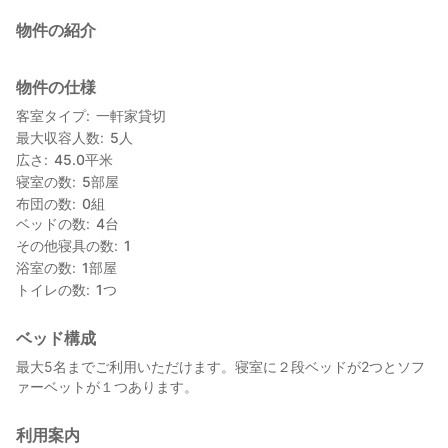
物件の紹介
物件の仕様
客室タイプ
一軒家貸切
最大収容人数
5
人
広さ
45.0
平米
寝室の数
5
部屋
布団の数
0
組
ベッドの数
4
台
その他寝具の数
1
浴室の数
1
部屋
トイレの数
1
つ
ベッド構成
最大5名までご利用いただけます。寝室に２段ベッドが2つとソフ
ァーベットが１つあります。
利用案内