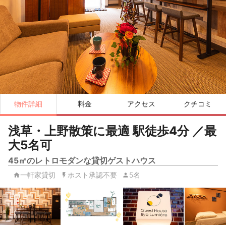
物件詳細
料金
アクセス
クチコミ
浅草・上野散策に最適 駅徒歩4分 ／最
大5名可
45㎡のレトロモダンな貸切ゲストハウス
一軒家貸切
ホスト承認不要
5名