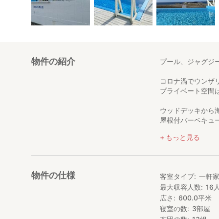
物件の紹介
プール、ジャグジ
コロナ渦でウンザ
プライベート空間
ウッドデッキから
屋根付バーベキュ
もっと見る
イチオシは、高台
夕陽を見ながらの
「和歌山ナンバー
物件の仕様
客室タイプ
一軒
チェックイン15:00
最大収容人数
16
チェックアウト9:00
広さ
600.0
平米
アーリーチェック
寝室の数
3
部屋
チェックインはMAR