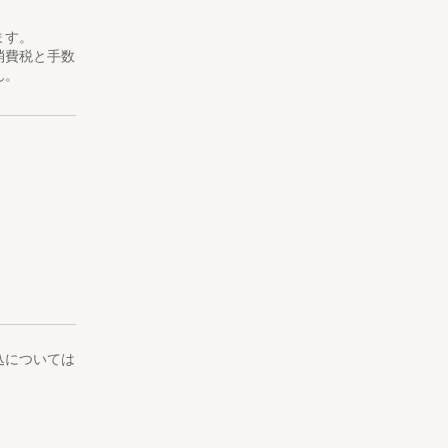
ます。
消費税と手数
ん。
込については