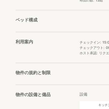
布団の数
13
組
大人数向け
１６名様まで、ご
ベッド構成
※お部屋を破損・
BBQ機材無料レン
※炭には限りがあ
利用案内
チェックイン
15:
ペットOK
チェックアウト
0
ペットの同伴宿泊は
※お部屋や備品の
ホスト承認
リク
バーベキュー
BBQ設備は無料で
物件の規約と制限
バーベキュー器具
調味料、食材、飲
屋根付BBQ
お部屋に屋根付ウ
設備
物件の設備と備品
ご自由にお使いい
キッチ
Wi-Fi