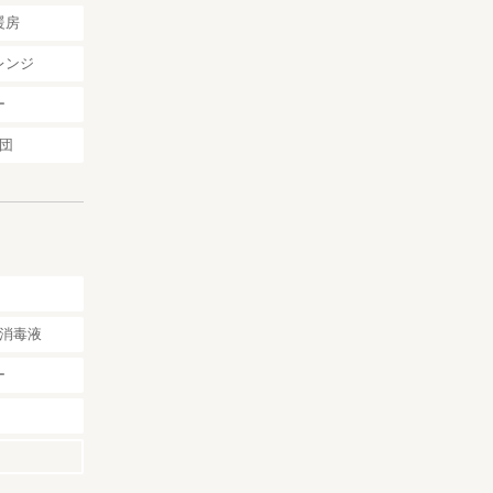
暖房
レンジ
ー
団
消毒液
ー