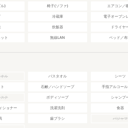
備のお部屋です。
ル)
椅子(ソファ)
エアコン／
ルはご持参ください)
はパスワード無しでご利用いただけます)
ビ
冷蔵庫
電子オーブン
機
炊飯器
ドライヤ
ゴルフ場が近いです。
ネット
無線LAN
ベッド／布
ラブフジまで車で10分
ラブゴルフ場まで車で15分
フ倶楽部まで車で20分
の花火は禁止ですが、
タオル
バスタオル
シーツ
能です。
取り扱いには十分に注意してください
ット
石鹸／ハンドソープ
手指アルコール
マスク
ボディソープ
シャンプ
となっておりますので、飲食物は、ご持参をお願い致します。
ィショナー
洗濯洗剤
食器
は、お問い合わせください。
具
歯ブラシ
パジャマ