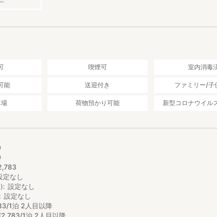
ー
込44,000円)
000円(税込66,000円)
0円(税込2,200円)
込66,000円)
可
喫煙可
室内消毒
000円(税込88,000円)
0円(税込2,200円)
可能
送迎付き
ファミリー/子
具の数(最大16セット)として
車場
荷物預かり可能
新型コロナウイル
人数分お預かりさせていただきます
ので人数の変更は3日前までにご連絡ください
日料金とさせていただきます
/28～5/7
0
/5～15
0
)12/23～1/6
2
,
783
設定なし
イン・レイトチェックアウト
)
設定なし
0円)/1ｈ
設定なし
前後の予約状況によります
83/1泊 2人目以降
¥
2
,
783/1泊 2人目以降