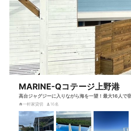
MARINE-Qコテージ上野港
高台ジャグジーに入りながら海を一望！最大16人で
一軒家貸切
16名