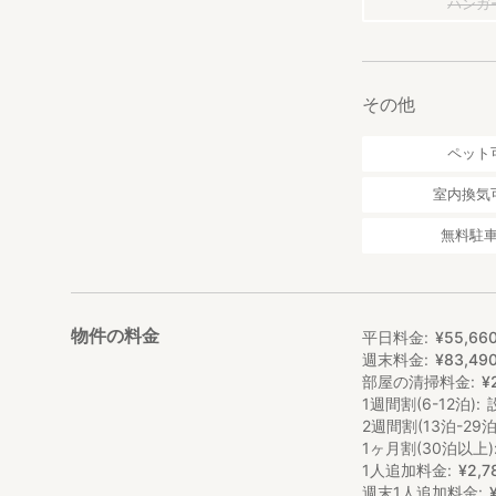
10～4月
ハンガ
平日 40,000円(税
金、土、祝前日 60,
＋清掃料1人 2,00
その他
5月～9月
平日 60,000円(税
ペット
金、土、祝前日 80,
＋清掃料1人 2,00
室内換気
清掃料は準備する寝
無料駐
ご登録いただいた
用意がございます
※下記期間は祝前
物件の料金
ゴールデンウィーク4
平日料金
¥
55
,
66
夏季休暇期間(お盆)8
週末料金
¥
83
,
49
冬期休暇期間(年末年始
部屋の清掃料金
¥
1週間割(6-12泊)
アーリーチェック
2週間割(13泊-29泊
3,500円(税込3,85
1ヶ月割(30泊以上)
※最大延長時間は
1人追加料金
¥
2
,
7
週末1人追加料金