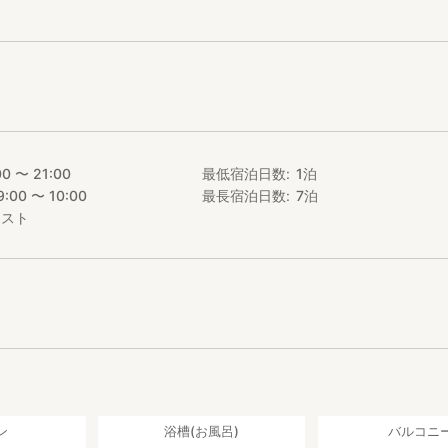
宿泊いただけます
汚損された場合は別途請求させていただきます
タル(コンロ・網・トング・炭9kg)
ります
00 〜 21:00
最低宿泊日数
1
泊
9:00 〜 10:00
最長宿泊日数
7
泊
可能です。(別途料金 1匹1,100円）
破損や汚損させた場合は、別途料金をいただきます
エスト
ご利用いただけます。
一式ご用意しております。
料はご持参ください。
ッドデッキがつながっております。
ただけます。
ン
浴槽(お風呂)
バルコニ