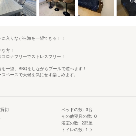
6
ーに入りながら海を一望できる！！
リな方！
はコロナフリーでストレスフリー！
海を一望、BBQをしながらプールで遊べます！
ースペースで天候を気にせず楽しめます。
に設置してある露天ジャグジー
ジャグジーは文句なしの
ワン」
家貸切
ベッドの数
3
台
～21:00
人
その他寝具の数
0
～10:00
浴室の数
2
部屋
イン・レイトチェックアウトはご相談ください
トイレの数
1
つ
INE-Qの店舗で行います!!!