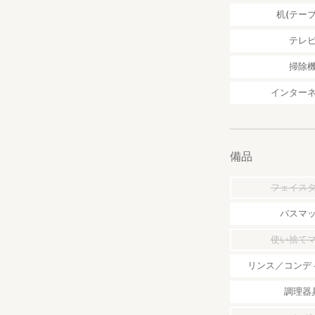
インターネット完
机(テーブ
有線LAN(ケーブ
無線LAN(WiFi
テレ
掃除
ゴルフ
貸別荘から3つの
インター
いなみカントリーク
紀南カントリーク
ラ・グレースゴル
備品
花火OK
ウッドデッキ上で
フェイス
目の前の海岸で可
※ゴミ処理と火の
バスマ
素泊まり
使い捨て
当別荘は素泊まり
リンス／コンデ
送迎あり
送迎をご希望の方
調理器